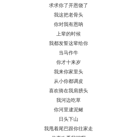
求求你了开恩饶了
我这把老骨头
你对我有恩呐
上辈的时候
我都发誓这辈给你
当马作牛
你才十来岁
我来你家里头
从小你都调皮
喜欢骑在我肩膀头
我河边吃草
你河里逮泥鳅
日头下山
我甩着尾巴跟你往家走