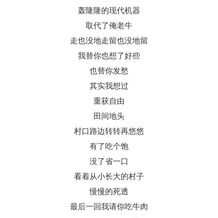
轰隆隆的现代机器
取代了俺老牛
走也没地走留也没地留
我替你也想了好些
也替你发愁
其实我想过
重获自由
田间地头
村口路边转转再悠悠
有了吃个饱
没了省一口
看着从小长大的村子
慢慢的死透
最后一回我请你吃牛肉