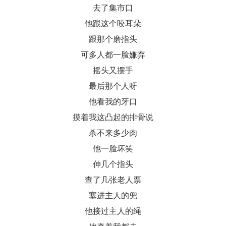
去了集市口
他跟这个咬耳朵
跟那个磨指头
可多人都一脸嫌弃
摇头又摆手
最后那个人呀
他看我的牙口
摸着我这凸起的排骨说
杀不来多少肉
他一脸坏笑
伸几个指头
查了几张老人票
塞进主人的兜
他接过主人的绳