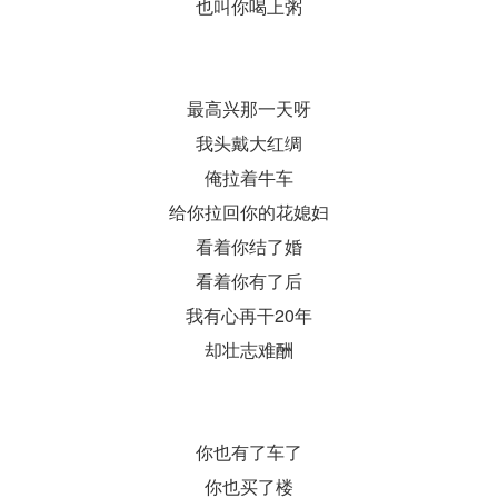
也叫你喝上粥
最高兴那一天呀
我头戴大红绸
俺拉着牛车
给你拉回你的花媳妇
看着你结了婚
看着你有了后
我有心再干20年
却壮志难酬
你也有了车了
你也买了楼