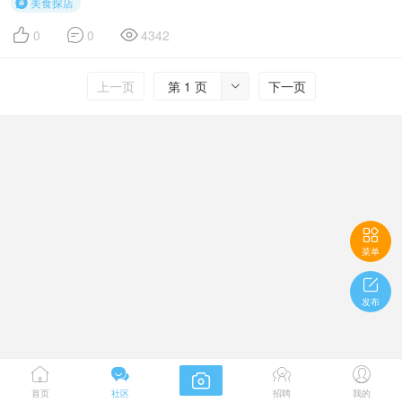
美食探店




0
0
4342
上一页
第 1 页
下一页


菜单

发布





首页
社区
招聘
我的