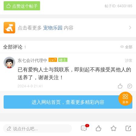
点赞这个帖子
帖子ID: 6433185

点击看更多
宠物乐园
内容

全部评论
1
全部

东七会计代理中
Lv.7
楼主
沙发
已有爱狗人士与我联系，即刻起不再接受其他人的
送养了，谢谢关注！
2024-4-9 21:41



进入网站首页，查看更多精彩内容
菜单
1




说点什么吧...
