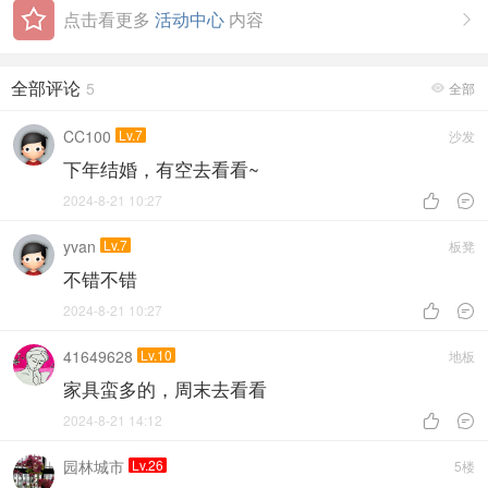
点击看更多
活动中心
内容

全部评论
5
全部

CC100
Lv.7
沙发
下年结婚，有空去看看~
2024-8-21 10:27


yvan
Lv.7
板凳
不错不错
2024-8-21 10:27


41649628
Lv.10
地板
家具蛮多的，周末去看看
2024-8-21 14:12


园林城市
Lv.26
5楼