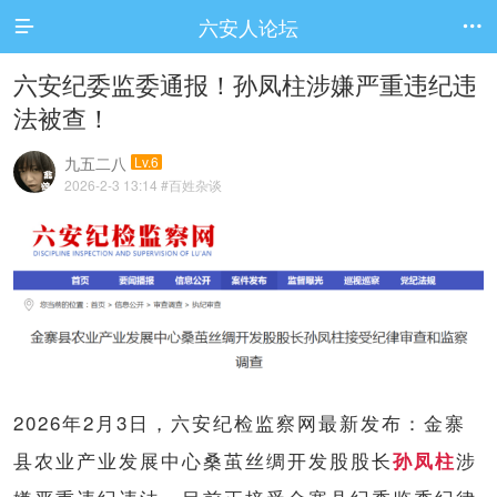
六安人论坛


六安纪委监委通报！孙凤柱涉嫌严重违纪违
法被查！
九五二八
Lv.6
2026-2-3 13:14
#百姓杂谈
2026年2月3日，六安
纪检监察网
最新发布：
金寨
县农业产业发展中心桑茧丝绸开发股股长
涉
孙凤柱