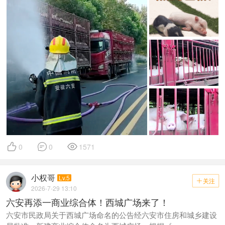



0
0
1571
小权哥
Lv.5
关注

2026-7-29 13:10
六安再添一商业综合体！西城广场来了！
六安市民政局关于西城广场命名的公告经六安市住房和城乡建设