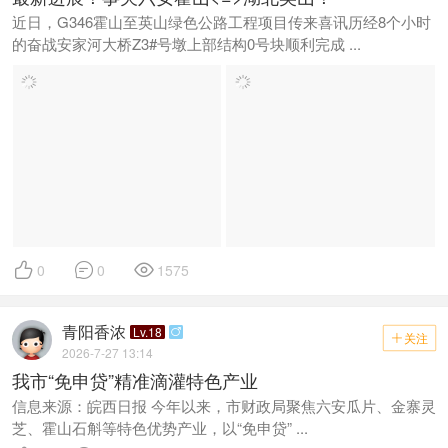
近日，G346霍山至英山绿色公路工程项目传来喜讯历经8个小时
的奋战安家河大桥Z3#号墩上部结构0号块顺利完成 ...



0
0
1575
青阳香浓
Lv.18

关注

2026-7-27 13:14
我市“免申贷”精准滴灌特色产业
信息来源：皖西日报 今年以来，市财政局聚焦六安瓜片、金寨灵
芝、霍山石斛等特色优势产业，以“免申贷” ...