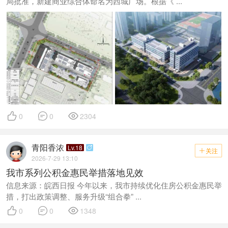
局批准，新建商业综合体命名为西城广场。根据《 ...



0
0
2304
青阳香浓
Lv.18

关注

2026-7-29 13:10
我市系列公积金惠民举措落地见效
信息来源：皖西日报 今年以来，我市持续优化住房公积金惠民举
措，打出政策调整、服务升级“组合拳” ...



0
0
1348