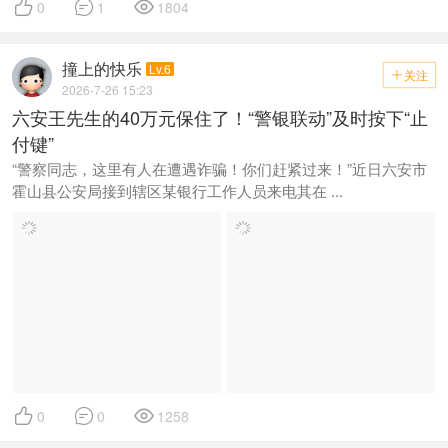



0
1
1804
撞上的快乐
Lv.6
关注

2026-7-26 15:23
六安王先生的40万元保住了！“警银联动”及时按下“止
付键”
“警察同志，这里有人在遭遇诈骗！你们赶紧过来！”近日六安市
霍山县公安局接到辖区某银行工作人员来电其在 ...



0
0
1258