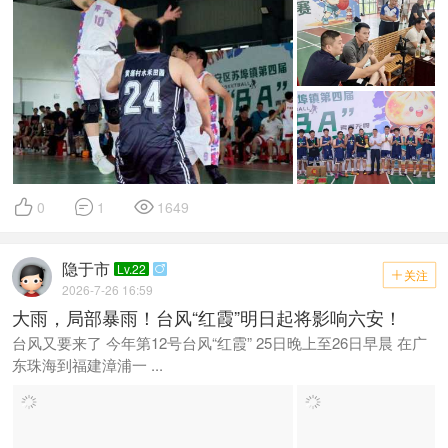



0
1
1649
隐于市
Lv.22

关注

2026-7-26 16:59
大雨，局部暴雨！台风“红霞”明日起将影响六安！
台风又要来了 今年第12号台风“红霞” 25日晚上至26日早晨 在广
东珠海到福建漳浦一 ...