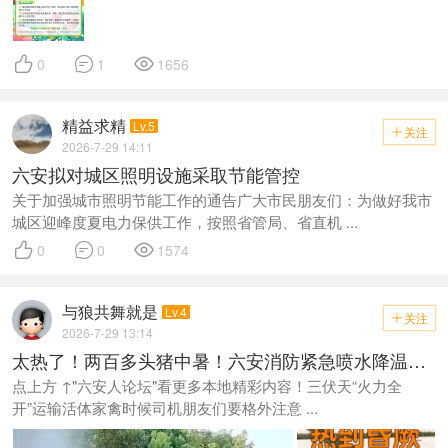



0
1
1656
精益求精
Lv.5
关注

2026-7-29 14:11
六安拟对城区照明设施采取节能管控
关于加强城市照明节能工作的通告广大市民朋友们：为做好我市
城区迎峰度夏电力保供工作，按照省管局、省直机 ...



0
0
1574
与狼共舞就是
Lv.4
关注

2026-7-29 13:14
太热了！两百多头猪中暑！六安消防紧急喷水降温…
点上方 ↑"六安人论坛"看更多本地精彩内容！三伏天“火力全
开”运输活体家禽时候司机朋友们要格外注意 ...