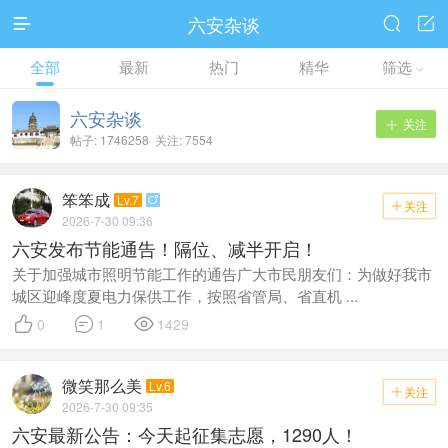
六安杂谈



全部
最新
热门
精华
筛选

六安杂谈
关注

帖子: 1746258 关注: 7554
笨笨成
Lv.7

关注

2026-7-30 09:36
六安发布节能通告！隔位、减半开启！
关于加强城市照明节能工作的通告广大市民朋友们：为做好我市
城区迎峰度夏电力保供工作，按照省管局、省直机 ...



0
1
1429
微笑那么美
Lv.6
关注

2026-7-30 09:35
六安最新公告：今天起征集志愿，1290人！