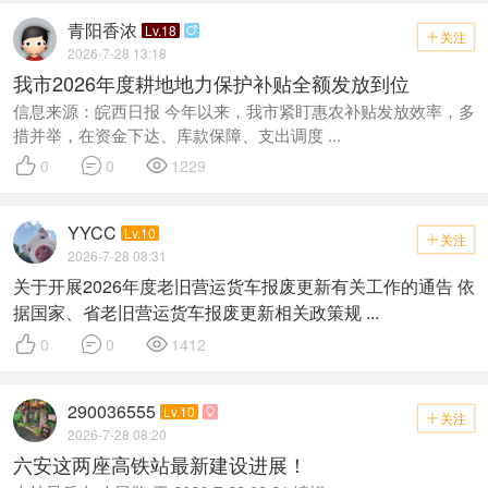
青阳香浓
Lv.18

关注

2026-7-28 13:18
我市2026年度耕地地力保护补贴全额发放到位
信息来源：皖西日报 今年以来，我市紧盯惠农补贴发放效率，多
措并举，在资金下达、库款保障、支出调度 ...



0
0
1229
YYCC
Lv.10
关注

2026-7-28 08:31
关于开展2026年度老旧营运货车报废更新有关工作的通告 依
据国家、省老旧营运货车报废更新相关政策规 ...



0
0
1412
290036555
Lv.10

关注

2026-7-28 08:20
六安这两座高铁站最新建设进展！