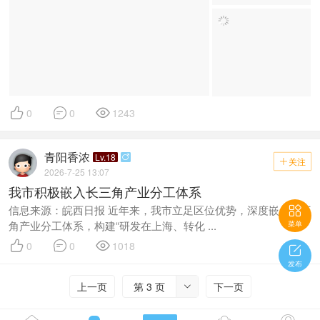



0
0
1243
青阳香浓
Lv.18

关注

2026-7-25 13:07
我市积极嵌入长三角产业分工体系
信息来源：皖西日报 近年来，我市立足区位优势，深度嵌入长三

角产业分工体系，构建“研发在上海、转化 ...
菜单



0
0
1018

发布
上一页
第 3 页
下一页
