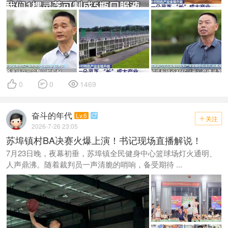



0
0
1469
奋斗的年代
Lv.6

关注

2026-7-26 23:05
苏埠镇村BA决赛火爆上演！书记现场直播解说！
7月23日晚，夜幕初垂，苏埠镇全民健身中心篮球场灯火通明、
人声鼎沸。随着裁判员一声清脆的哨响，备受期待 ...