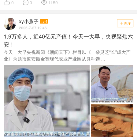



0
0
1159
xy小燕子
Lv.4
关注

2026-7-27 12:46
1.9万多人，近40亿元产值！今天一大早，央视聚焦六
安！
今天一大早央视新闻《朝闻天下》栏目以《一朵灵芝“长”成大产
业》为题报道安徽金寨现代农业产业园从良种选 ...