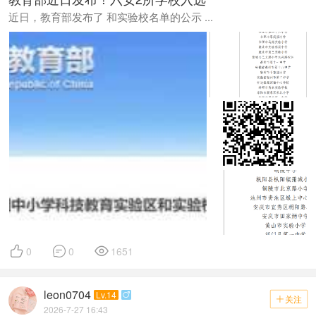
近日，教育部发布了 和实验校名单的公示 ...



0
0
1651
leon0704
Lv.14

关注

2026-7-27 16:43