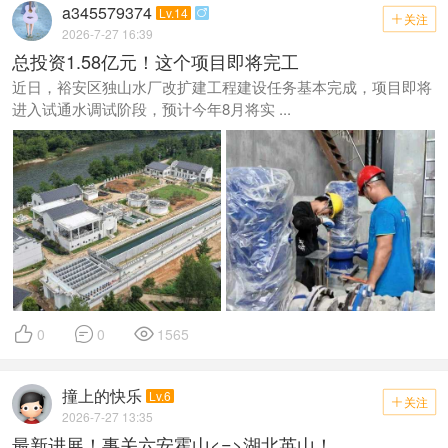
a345579374
Lv.14

关注

2026-7-27 16:39
总投资1.58亿元！这个项目即将完工
近日，裕安区独山水厂改扩建工程建设任务基本完成，项目即将
进入试通水调试阶段，预计今年8月将实 ...



0
0
1565
撞上的快乐
Lv.6
关注

2026-7-27 13:35
最新进展！事关六安霍山<=>湖北英山！