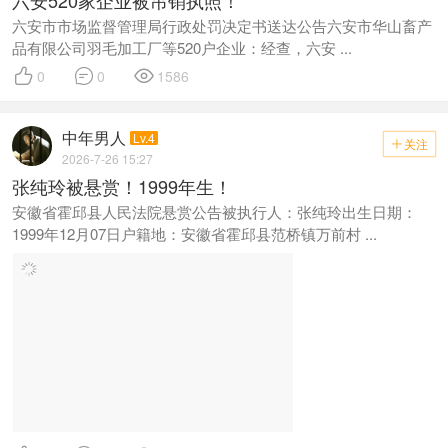
六安市市场监督管理局行政处罚决定书送达公告六安市华山畜产
品有限公司羽毛加工厂等520户企业：经查，六安 ...



0
0
1586
中年男人
Lv.4
关注

2026-7-26 15:27
张纯玲被悬赏！1999年生！
安徽省霍邱县人民法院悬赏公告被执行人：张纯玲出生日期：
1999年12月07日户籍地：安徽省霍邱县范桥镇万前村 ...