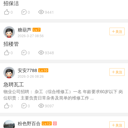
招保洁



0
0
9441
糖葫芦
Lv.7
关注

2026-3-27 08:56
招楼管



0
0
9348
安安7788
Lv.10
关注

2026-3-26 08:26
急聘瓦工
物业公司招聘： 杂工（综合维修工）一名 年龄要求60岁以下 岗
位职责：主要负责日常杂务及简单的维修工作 ...



0
0
9097
粉色野百合
Lv.12

关注
