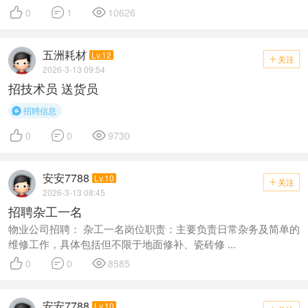



0
1
10626
五洲耗材
Lv.12
关注

2026-3-13 09:54
招技术员 送货员
招聘信息




0
0
9730
安安7788
Lv.10
关注

2026-3-13 08:45
招聘杂工一名
物业公司招聘： 杂工一名岗位职责：主要负责日常杂务及简单的
维修工作，具体包括但不限于地面修补、瓷砖修 ...



0
0
8585
安安7788
Lv.10