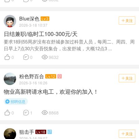
Blue深色
Lv.3
关注

2026-3-18 10:37
日结兼职/临时工100-300元/天
要求18到55周岁没有在舒城参加过科普人员，每周二、周四、周
日早上7点30六安吾悦集合，出发舒城，大概12点3 ...



0
0
9632
粉色野百合
Lv.12

关注

2026-3-16 16:26
物业高新聘请水电工，欢迎你的加入！
招聘信息




0
1
8868
狙击手
Lv.18

关注

2026-3-16 09:07