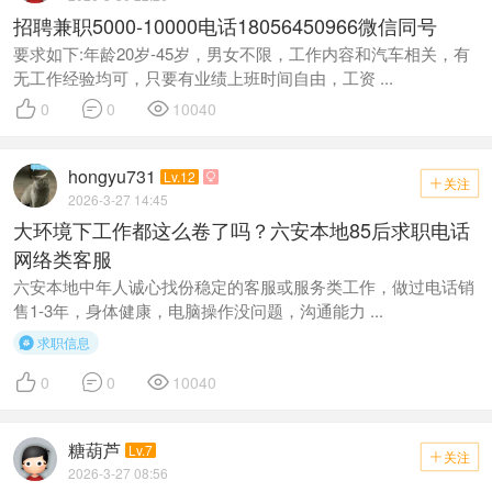
招聘兼职5000-10000电话18056450966微信同号
要求如下:年龄20岁-45岁，男女不限，工作内容和汽车相关，有
无工作经验均可，只要有业绩上班时间自由，工资 ...



0
0
10040
hongyu731
Lv.12

关注

2026-3-27 14:45
大环境下工作都这么卷了吗？六安本地85后求职电话
网络类客服
六安本地中年人诚心找份稳定的客服或服务类工作，做过电话销
售1-3年，身体健康，电脑操作没问题，沟通能力 ...
求职信息




0
0
10040
糖葫芦
Lv.7
关注

2026-3-27 08:56