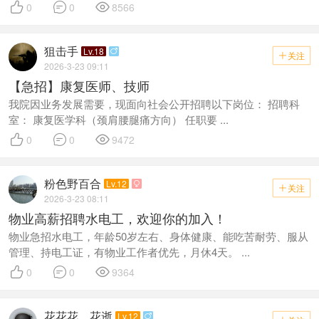



0
0
8566
狙击手
Lv.18

关注

2026-3-23 09:11
【急招】康复医师、技师
我院因业务发展需要，现面向社会公开招聘以下岗位： 招聘科
室： 康复医学科（颈肩腰腿痛方向） 任职要 ...



0
0
9472
粉色野百合
Lv.12

关注

2026-3-23 08:11
物业高薪招聘水电工，欢迎你的加入！
物业急招水电工，年龄50岁左右、身体健康、能吃苦耐劳、服从
管理、持电工证，有物业工作者优先，月休4天。 ...



0
0
9364
花花花，花逝
Lv.12
