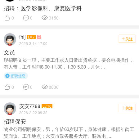
招聘：医学影像科、康复医学科



0
0
9156
fhlj
Lv.7

关注

2026-3-14 17:00
文员
现招聘文员一职，主要工作录入日常出货单据，要会电脑操作，
有人带，工作时间8.00-11.30，1.30-5.30，月休 ...
招聘信息




0
0
8830
安安7788
Lv.10
关注

2026-2-22 09:32
招聘保安
物业公司招聘保安，男，年龄63岁以下，身体健康，根据年龄工
资面议。工作地点：六安市政务服务大厅。联系电 ...