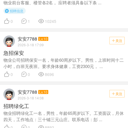
物业前台客服、楼管各2名， 应聘者须具备以下条 ...
招聘信息




0
1
10245
安安7788
Lv.10
关注

2026-3-18 17:09
急招保安
物业公司招聘保安一名，年龄60周岁以下。男性，上班时间十二
小时，白班无夜班。要求身体健康，工资2300元， ...



0
0
8696
安安7788
Lv.10
关注

2026-3-18 14:08
招聘绿化工
物业招聘绿化工一名，男性，年龄65周岁以下。工资面议，月休
四天，工作地点：三十铺三元山庄。联系电话：彭 ...



0
0
8892