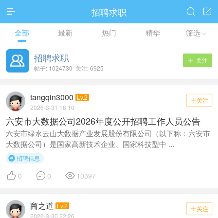
招聘求职



全部
最新
热门
精华
筛选

招聘求职
关注

帖子: 1024730 关注: 6925
tangqin3000
Lv.2
关注

2026-3-31 18:10
六安市大数据公司2026年度公开招聘工作人员公告
六安市绿水云山大数据产业发展股份有限公司（以下称：六安市
大数据公司）是国家高新技术企业、国家科技型中 ...
招聘信息




0
0
10397
商之道
Lv.2
关注

2026-3-30 22:26