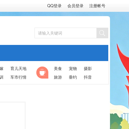
QQ登录
会员登录
注册帐号
嫁
育儿天地
美食
宠物
摄影
训
车市行情
旅游
垂钓
抖音