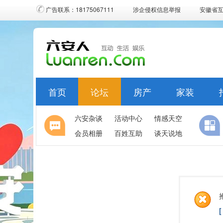
广告联系：18175067111
涉企侵权信息举报
安徽省
首页
论坛
房产
家装
六安杂谈
活动中心
情感天空
会员相册
百姓互助
谈天说地