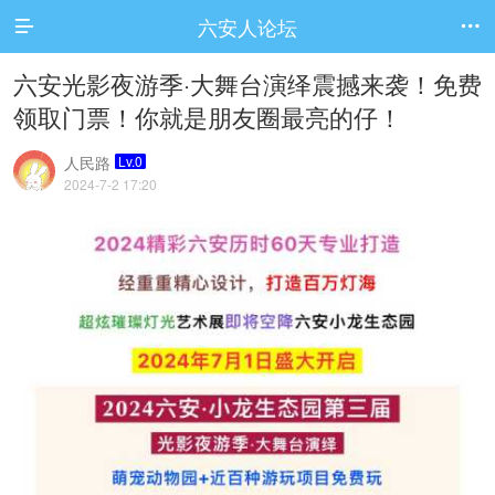
六安人论坛


六安光影夜游季·大舞台演绎震撼来袭！免费
领取门票！你就是朋友圈最亮的仔！
人民路
Lv.0
2024-7-2 17:20