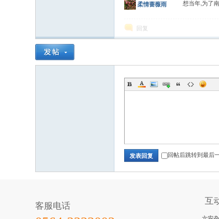
想当年,为了南
柔情蔷薇雨
回复
回帖后跳转到最后
发表回复
互
客服电话
六安