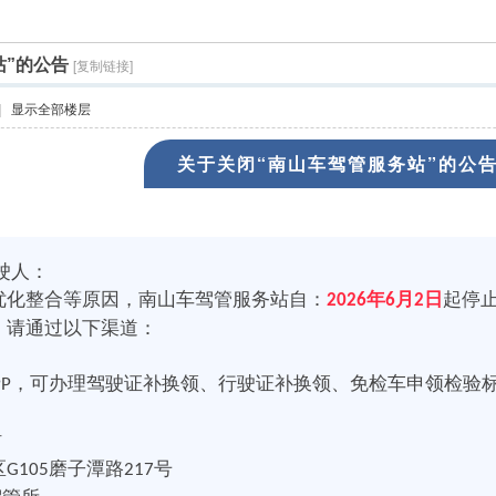
站”的公告
[复制链接]
|
显示全部楼层
关于关闭“南山车驾管服务站”的公
驶人：
优化整合等原因，南山车驾管服务站自：
年
月
日
起停
2026
6
2
，请通过以下渠道：
，可办理驾驶证补换领、行驶证补换领、免检车申领检验
PP
站
区
磨子潭路
号
G105
217