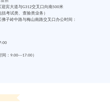
驾管所
区迎宾大道与
交叉口向南
米
G312
500
包括考试类、查验类业务）
区佛子岭中路与梅山南路交叉口办公时间：
7:00
时间：
—
）
9:00
17:00