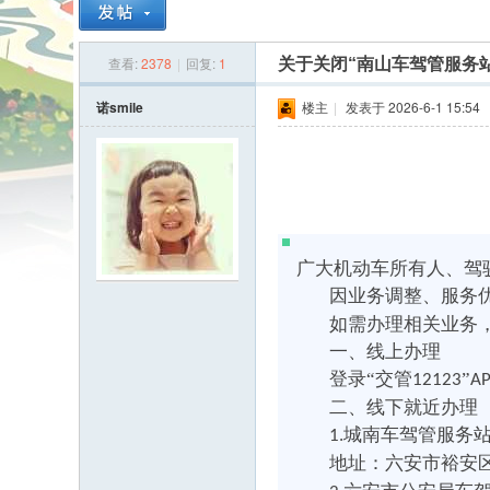
查看:
2378
|
回复:
1
关于关闭“南山车驾管服务
安
诺smile
楼主
|
发表于 2026-6-1 15:54
广大机动车所有人、驾
人
因业务调整、服务
如需办理相关业务
一、线上办理
登录
“交管
”
12123
A
二、线下就近办理
城南车驾管服务
1.
地址：六安市裕安