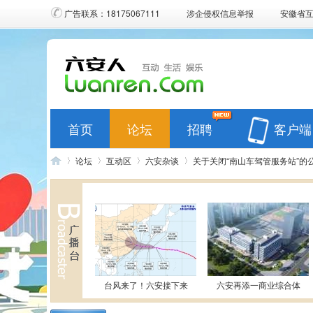
广告联系：18175067111
涉企侵权信息举报
安徽省
首页
论坛
招聘
客户端
论坛
互动区
六安杂谈
关于关闭“南山车驾管服务站”的
六
»
›
›
›
台风来了！六安接下来
六安再添一商业综合体