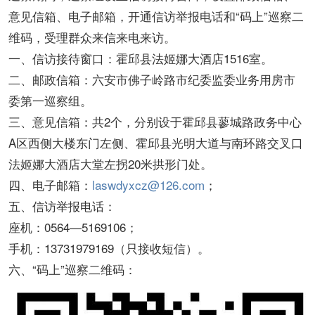
意见信箱、电子邮箱，开通信访举报电话和“码上”巡察二
维码，受理群众来信来电来访。
一、信访接待窗口：霍邱县法姬娜大酒店1516室。
二、邮政信箱：六安市佛子岭路市纪委监委业务用房市
委第一巡察组。
三、意见信箱：共2个，分别设于霍邱县蓼城路政务中心
A区西侧大楼东门左侧、霍邱县光明大道与南环路交叉口
法姬娜大酒店大堂左拐20米拱形门处。
四、电子邮箱：
laswdyxcz@126.com
；
五、信访举报电话：
座机：0564—5169106；
手机：13731979169（只接收短信）。
六、“码上”巡察二维码：