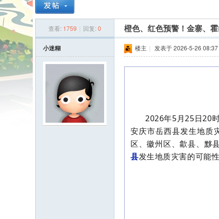
查看:
1759
|
回复:
0
橙色、红色预警！金寨、霍
安
小迷糊
楼主
|
发表于 2026-5-26 08:37
2026年5月25日2
安庆市岳西县发生地质
人
区、徽州区、歙县、黟
县
发生地质灾害的可能