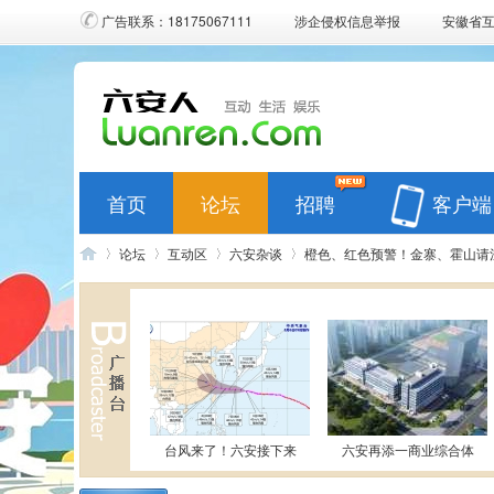
广告联系：18175067111
涉企侵权信息举报
安徽省
首页
论坛
招聘
客户端
论坛
互动区
六安杂谈
橙色、红色预警！金寨、霍山请
六
»
›
›
›
台风来了！六安接下来
六安再添一商业综合体