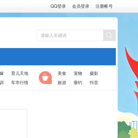
QQ登录
会员登录
注册帐号
嫁
育儿天地
美食
宠物
摄影
训
车市行情
旅游
垂钓
抖音