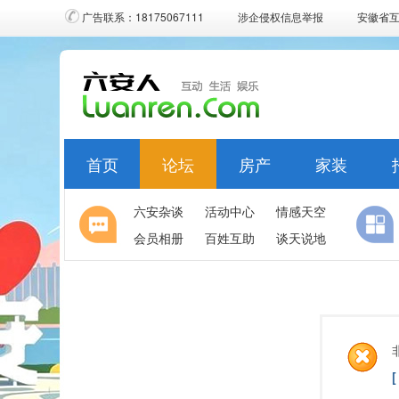
广告联系：18175067111
涉企侵权信息举报
安徽省
首页
论坛
房产
家装
六安杂谈
活动中心
情感天空
会员相册
百姓互助
谈天说地