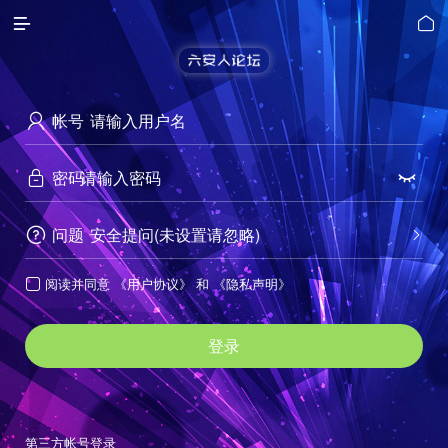


帐号

密码


问题
安全提问(未设置请忽略)


阅读并同意
《用户协议》
和
《隐私声明》

登录
第三方帐号登录