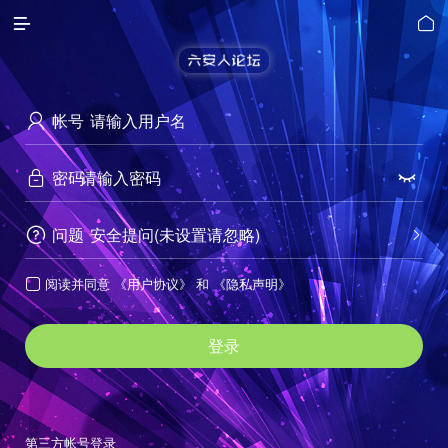


帐号

密码


问题
安全提问(未设置请忽略)


阅读并同意
《用户协议》
和
《隐私声明》

登录
第三方帐号登录