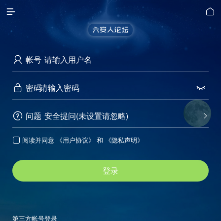


帐号

密码


问题
安全提问(未设置请忽略)


阅读并同意
《用户协议》
和
《隐私声明》

登录
第三方帐号登录