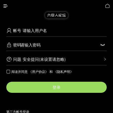


帐号

密码


问题
安全提问(未设置请忽略)


阅读并同意
《用户协议》
和
《隐私声明》

登录
第三方帐号登录