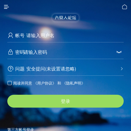


帐号

密码


问题
安全提问(未设置请忽略)


阅读并同意
《用户协议》
和
《隐私声明》

登录
第三方帐号登录