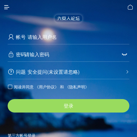


帐号

密码


问题
安全提问(未设置请忽略)


阅读并同意
《用户协议》
和
《隐私声明》

登录
第三方帐号登录