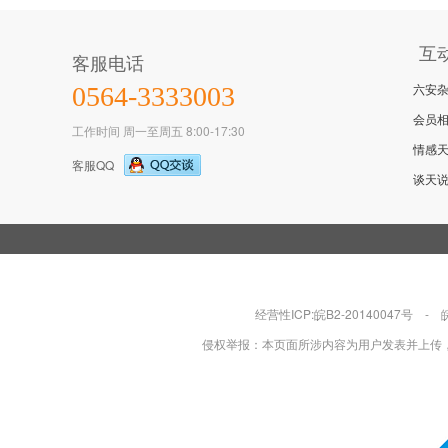
互
客服电话
六安
0564-3333003
论
会员
工作时间 周一至周五 8:00-17:30
情感
客服QQ
谈天
坛
经营性ICP:皖B2-20140047号
-
侵权举报：本页面所涉内容为用户发表并上传，