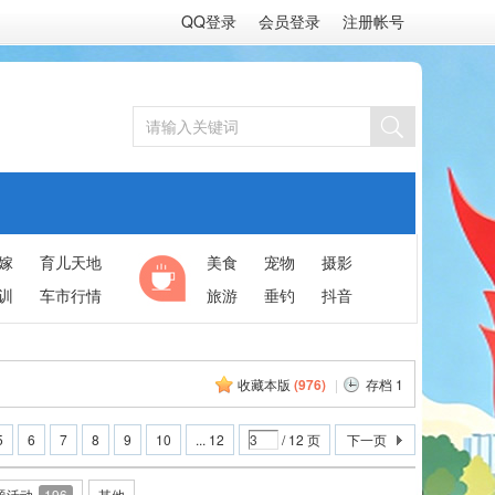
QQ登录
会员登录
注册帐号
嫁
育儿天地
美食
宠物
摄影
训
车市行情
旅游
垂钓
抖音
收藏本版
(
976
)
|
存档 1
5
6
7
8
9
10
... 12
/ 12 页
下一页
题活动
196
其他