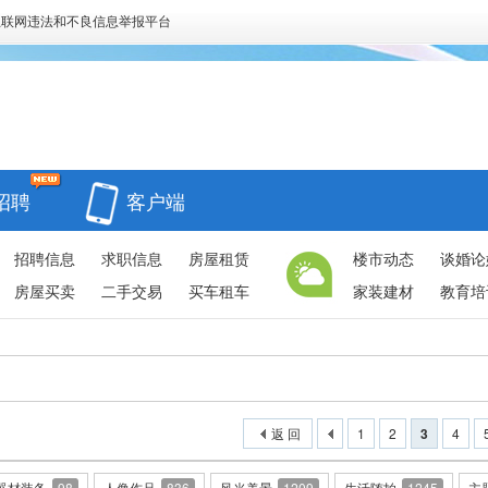
互联网违法和不良信息举报平台
招聘
客户端
招聘信息
求职信息
房屋租赁
楼市动态
谈婚论
房屋买卖
二手交易
买车租车
家装建材
教育培
返 回
1
2
3
4
器材装备
98
人像作品
836
风光美景
1209
生活随拍
1245
主