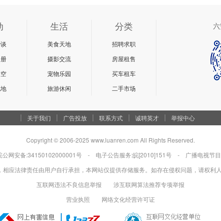
动
生活
分类
六
杂谈
美食天地
招聘求职
相册
摄影交流
房屋租售
天空
宠物乐园
买车租车
说地
旅游休闲
二手市场
关于我们
广告投放
联系方式
诚聘英才
举报中心
Copyright © 2006-2025 www.luanren.com All Rights Reserved.
皖公网安备:34150102000001号
- 电子公告服务:皖[2010]151号 -
广播电视节目
相应法律责任由用户自行承担，本网站仅提供存储服务。如存在侵权问题，请权利人与本网
互联网违法不良信息举报
涉互联网算法推荐专项举报
营业执照
网络文化经营许可证