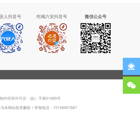
安人抖音号
吃喝六安抖音号
微信公众号
制作经营许可证:（皖）字第01089号
站联系删除！举报电话：15156907887