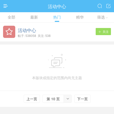
活动中心



全部
最新
热门
精华
筛选

活动中心
关注

帖子: 538058 关注: 538

本版块或指定的范围内尚无主题
上一页
第 10 页
下一页
