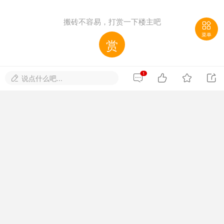

菜单
1




说点什么吧...

来源：中国政府网
搬砖不容易，打赏一下楼主吧
赏
点赞这个帖子
帖子ID: 6452001
