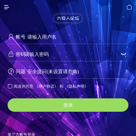


帐号

密码


问题
安全提问(未设置请忽略)


阅读并同意
《用户协议》
和
《隐私声明》

登录
第三方帐号登录