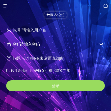


帐号

密码


问题
安全提问(未设置请忽略)


阅读并同意
《用户协议》
和
《隐私声明》

登录