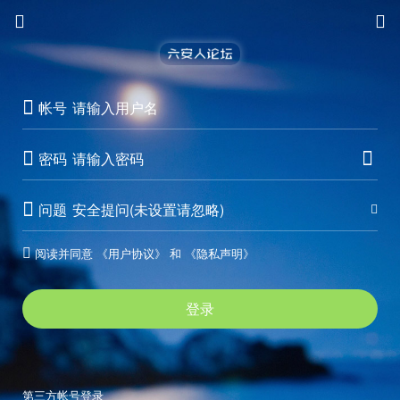



帐号


密码

问题
安全提问(未设置请忽略)

阅读并同意
《用户协议》
和
《隐私声明》

登录
第三方帐号登录