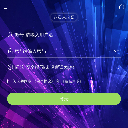


帐号

密码


问题
安全提问(未设置请忽略)


阅读并同意
《用户协议》
和
《隐私声明》

登录