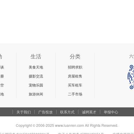
动
生活
分类
六
杂谈
美食天地
招聘求职
相册
摄影交流
房屋租售
天空
宠物乐园
买车租车
说地
旅游休闲
二手市场
关于我们
广告投放
联系方式
诚聘英才
举报中心
Copyright © 2006-2025 www.luanren.com All Rights Reserved.