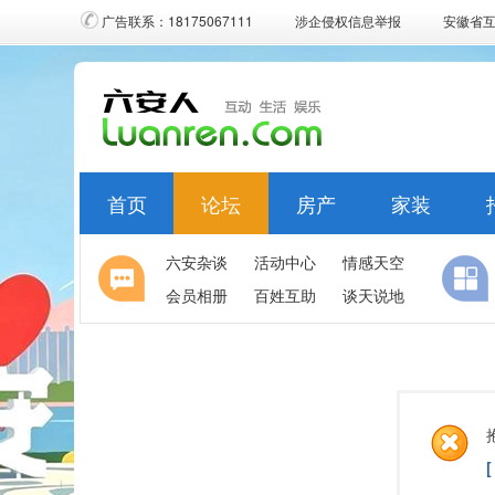
广告联系：18175067111
涉企侵权信息举报
安徽省
首页
论坛
房产
家装
六安杂谈
活动中心
情感天空
会员相册
百姓互助
谈天说地