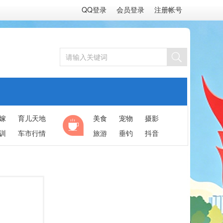
QQ登录
会员登录
注册帐号
嫁
育儿天地
美食
宠物
摄影
训
车市行情
旅游
垂钓
抖音