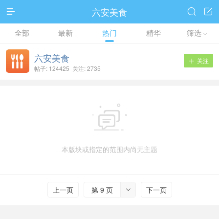
六安美食



全部
最新
热门
精华
筛选

六安美食
关注

帖子: 124425 关注: 2735

本版块或指定的范围内尚无主题
上一页
第 9 页
下一页
