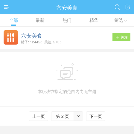
六安美食



全部
最新
热门
精华
筛选

六安美食
关注

帖子: 124425 关注: 2735

本版块或指定的范围内尚无主题
上一页
第 2 页
下一页
