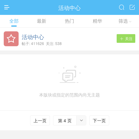
活动中心



全部
最新
热门
精华
筛选

活动中心
关注

帖子: 411626 关注: 538

本版块或指定的范围内尚无主题
上一页
第 4 页
下一页
